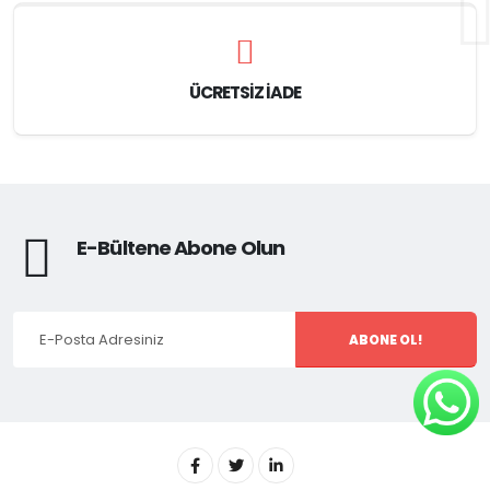
ÜCRETSIZ İADE
ELEKTRONİK
Stn-28 Bluetooth Mikrofonlu Led Işıklı Hafıza Kartı Girişli
Kulak Üstü Kedi Kulaklık
300,00 ₺
E-Bültene Abone Olun
ELEKTRONİK
Writing Tablet LCD 8.5 Inç Dijital Kalemli Çizim Yazı Tahtası
Grafik Not Yazma.
ABONE OL!
100,00 ₺