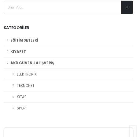
KATEGORILER
ELEKTRONİK
ÇOCUKLAR İÇİN KULAKLIK
300,00 ₺
EĞİTİM SETLERİ
KIYAFET
AKD GÜVENLİ ALIŞVERİŞ
ELEKTRONİK
TEKNONET
KİTAP
SPOR